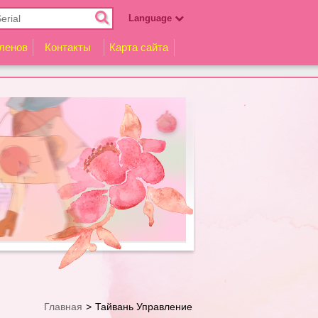
Language
English
ленов
Контакты
Карта сайта
Español
Русский
हिन्दी
Indonesia
Главная
Тайвань Управление